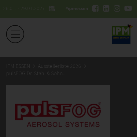
26.01. - 29.01.2027
#ipmessen
IPM ESSEN
Ausstellerliste 2026
pulsFOG Dr. Stahl & Sohn GmbH