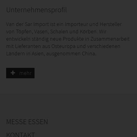
Unternehmensprofil
Van der Sar Import ist ein Importeur und Hersteller
von Töpfen, Vasen, Schalen und Körben. Wir
entwickeln ständig neue Produkte in Zusammenarbeit
mit Lieferanten aus Osteuropa und verschiedenen
Ländern in Asien, ausgenommen China.
Unsere Kunden sind Unternehmen der grünen
mehr
Branche, vom Gärtner bis zur Handelskette.
DER KULTURTOPF FÜHRT
Wir sind in der grünen Branche tätig. 98% unserer
MESSE ESSEN
Produkte sind Kulturtopf-passend, einschließlich
unserer Körbe aus Rattan, Jute und Seegras.
KONTAKT