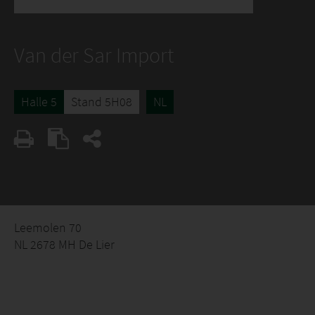
Van der Sar Import
Halle 5
Stand 5H08
NL
Leemolen 70
NL 2678 MH De Lier