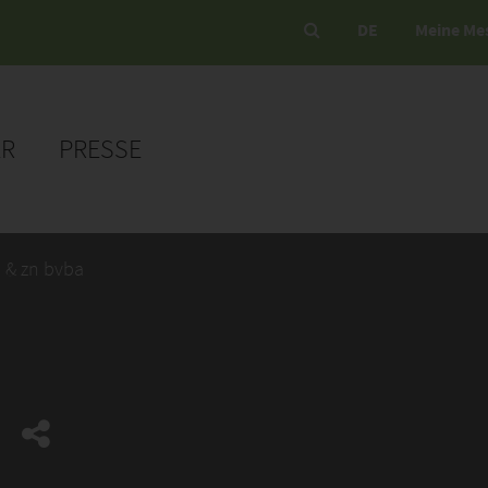
DE
Meine Me
ER
PRESSE
 & zn bvba