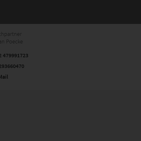
chpartner
an Poecke
2 479991723
293660470
ail