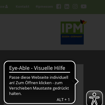
sse
Kontakt
#ipmessen