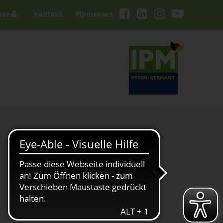
sse
Kontakt
#ipmessen