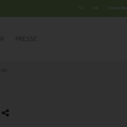
DE
Meine Me
ER
PRESSE
 bv