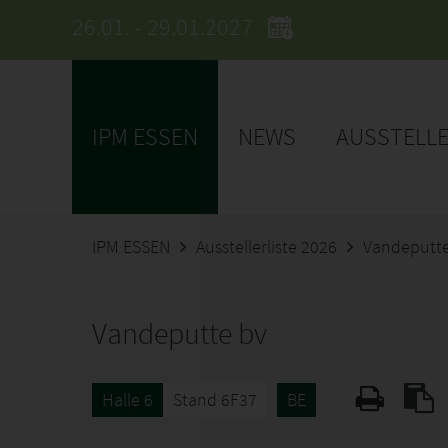
26.01. - 29.01.2027
IPM ESSEN
NEWS
AUSSTELL
IPM ESSEN
Ausstellerliste 2026
Vandeputte
Vandeputte bv
Halle 6
Stand 6F37
BE