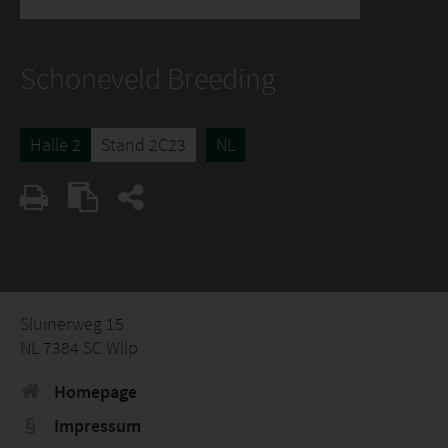
Schoneveld Breeding
Halle 2
Stand 2C23
NL
Sluinerweg 15
NL 7384 SC Wilp
Homepage
Impressum