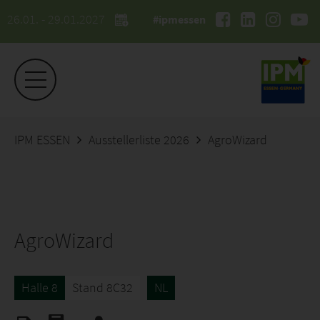
26.01. - 29.01.2027
#ipmessen
IPM ESSEN
Ausstellerliste 2026
AgroWizard
AgroWizard
Halle 8
Stand 8C32
NL