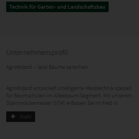
Technik für Garten- und Landschaftsbau
Unternehmensprofil
AgroWizard – lässt Bäume sprechen.
AgroWizard entwickelt intelligente Messtechnik speziell
für Baumschulen im Alleebaum-Segment. Mit unserem
Stammdickemesser (STM) erfassen Sie im Feld in
wenigen Sekunden harte Baumdaten: exakten
mehr
Stammumfang, Homogenität der Partie und
Wachstumsverlauf über die Saison.
Kein manuelles Messen, kein Bauchgefühl mehr. Alle