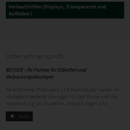
Verkaufshilfen (Displays, Transparente und
Aufkleber)
Unternehmensprofil
BECKER – Ihr Partner für Etiketten und
Verpackungslösungen
Als erfahrener Produzent und Dienstleister bieten wir
maßgeschneiderte Lösungen für den Druck und die
Verarbeitung von Etiketten, Verpackungen und
Specials. An unserem Standort in Murrhardt
mehr
(Baden-Württemberg) entwickeln und produzieren wir
eine breite Palette an Produkten für den “günen