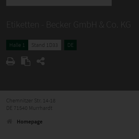
Etiketten - Becker GmbH & Co. KG
Halle 1
Stand 1D33
DE
Chemnitzer Str. 14-18
DE 71540 Murrhardt
Homepage