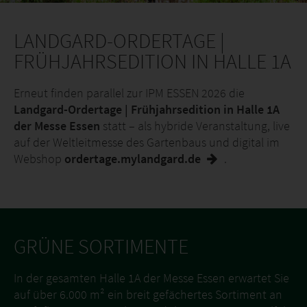
LANDGARD-ORDERTAGE |
FRÜHJAHRSEDITION IN HALLE 1A
Erneut finden parallel zur IPM ESSEN 2026 die
Landgard-Ordertage | Frühjahrsedition in Halle 1A
der Messe Essen
statt – als hybride Veranstaltung, live
auf der Weltleitmesse des Gartenbaus und digital im
Webshop
ordertage.mylandgard.de
.
GRÜNE SORTIMENTE
In der gesamten Halle 1A der Messe Essen erwartet Sie
auf über 6.000 m² ein breit gefächertes Sortiment an