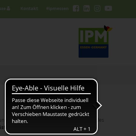
sse
Kontakt
#ipmessen
ellung von Ausstellerausweisen, Gutschein-Codes
eistungen bequem online zu bestellen
.