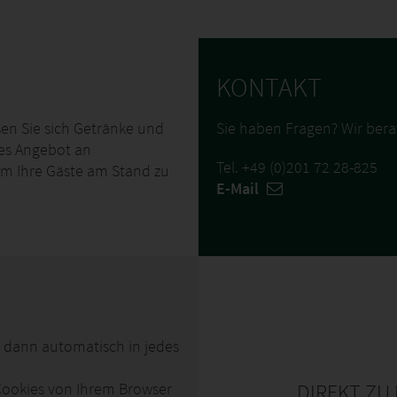
KONTAKT
sen Sie sich Getränke und
Sie haben Fragen? Wir bera
hes Angebot an
Tel. +49 (0)201 72 28-825
um Ihre Gäste am Stand zu
E-Mail
 dann automatisch in jedes
DIREKT ZU
ookies von Ihrem Browser