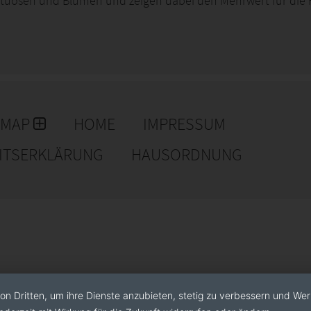
uosen und Blumen und zeigen dabei den Mehrwert für die Fl
EMAP
HOME
IMPRESSUM
EITSERKLÄRUNG
HAUSORDNUNG
on Dritten, um ihre Dienste anzubieten, stetig zu verbessern und We