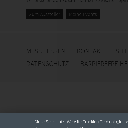
Wir erklären den Zusammenhang zwischen Spirit
Zum Aussteller
Meine Events
MESSE ESSEN
KONTAKT
SIT
DATENSCHUTZ
BARRIEREFREIH
Diese Seite nutzt Website Tracking-Technologien v