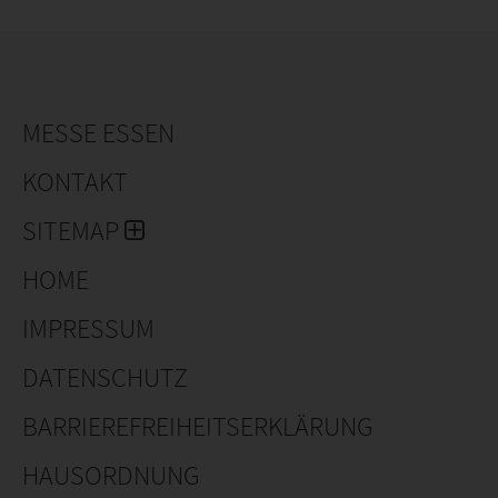
Von Holland Strawberry House bei Andijk schicken wir
Erdbeerensamen nach mehr als 35 Länder über 6
Kontinenten.
MESSE ESSEN
KONTAKT
SITEMAP
HOME
IMPRESSUM
DATENSCHUTZ
BARRIEREFREIHEITSERKLÄRUNG
HAUSORDNUNG