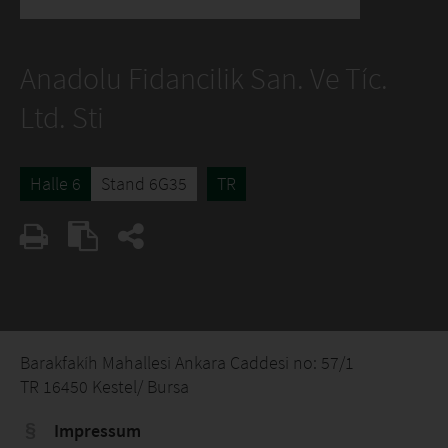
Anadolu Fidancilik San. Ve Tíc.
Ltd. Sti
Halle 6
Stand 6G35
TR
Barakfakíh Mahallesi Ankara Caddesi no: 57/1
TR 16450 Kestel/ Bursa
Impressum