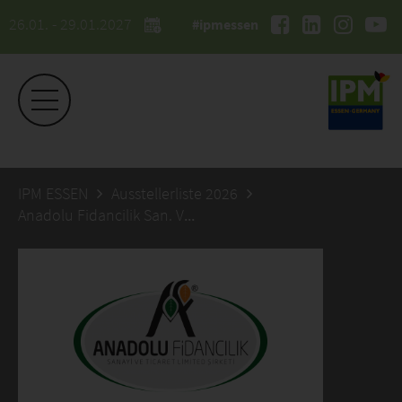
26.01. - 29.01.2027
#ipmessen
IPM ESSEN
Ausstellerliste 2026
Anadolu Fidancilik San. Ve Tíc. Ltd. Sti