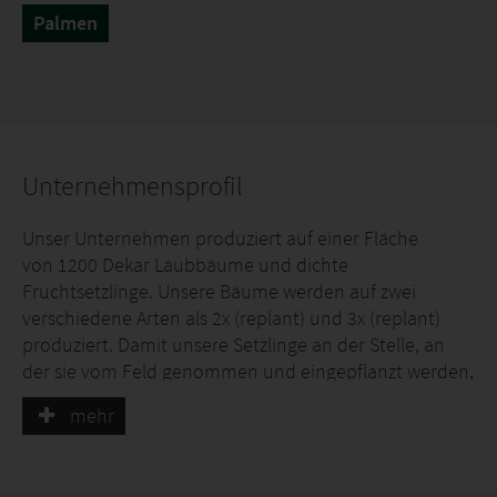
Palmen
Unternehmensprofil
Unser Unternehmen produziert auf einer Fläche
von 1200 Dekar Laubbäume und dichte
Fruchtsetzlinge. Unsere Bäume werden auf zwei
verschiedene Arten als 2x (replant) und 3x (replant)
produziert. Damit unsere Setzlinge an der Stelle, an
der sie vom Feld genommen und eingepflanzt werden,
dieselbe Form und Kronenstruktur erreichen, werden
mehr
die Wurzeln der Setzlinge gebändigt und durch
erneutes Pflücken eine neue Randwurzelstruktur
geschaffen. Wir produzieren jedes Jahr 60.000 2x