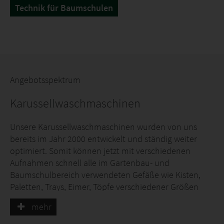
Technik für Baumschulen
Angebotsspektrum
Karussellwaschmaschinen
Unsere Karussellwaschmaschinen wurden von uns
bereits im Jahr 2000 entwickelt und ständig weiter
optimiert. Somit können jetzt mit verschiedenen
Aufnahmen schnell alle im Gartenbau- und
Baumschulbereich verwendeten Gefäße wie Kisten,
Paletten, Trays, Eimer, Töpfe verschiedener Größen
sowie Blumenkästen gereinigt und auch, wenn nötig,
mehr
desinfiziert werden. Der große Vorteil ist die sehr gute
Reinigungswirkung auf Grund der Karussellbauweise