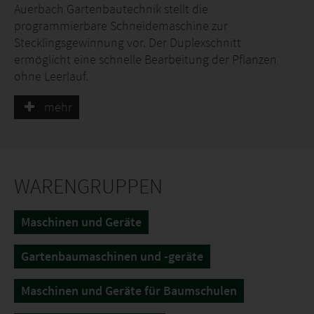
Auerbach Gartenbautechnik stellt die
programmierbare Schneidemaschine zur
Stecklingsgewinnung vor. Der Duplexschnitt
ermöglicht eine schnelle Bearbeitung der Pflanzen
ohne Leerlauf.
Die Schneidemaschine ist schnell und einfach
mehr
programmierbar, bietet viele Möglichkeiten und ist
sehr effektiv. Entwickelt und produziert wurde das
Gerät in Zwenkau / Sachsen.
WARENGRUPPEN
Maschinen und Geräte
Gartenbaumaschinen und -geräte
Maschinen und Geräte für Baumschulen