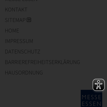
Hersteller (DaRos, Stolze, Demtec) an.
KONTAKT
SITEMAP
HOME
IMPRESSUM
DATENSCHUTZ
BARRIEREFREIHEITSERKLÄRUNG
HAUSORDNUNG