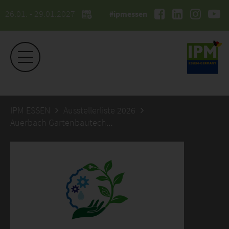
26.01. - 29.01.2027
#ipmessen
IPM ESSEN
Ausstellerliste 2026
Auerbach Gartenbautechnik GmbH