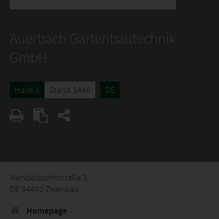
Auerbach Gartenbautechnik
GmbH
Halle 3
Stand 3A46
DE
Mendelssohnstraße 3
DE 04442 Zwenkau
Homepage