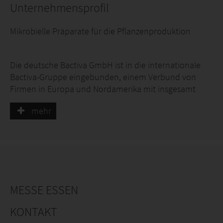
Unternehmensprofil
Mikrobielle Präparate für die Pflanzenproduktion
Die deutsche Bactiva GmbH ist in die internationale
Bactiva-Gruppe eingebunden, einem Verbund von
Firmen in Europa und Nordamerika mit insgesamt
über 80 Mitarbeitern.
mehr
Die Bactiva-Gruppe verfügt über ein mikrobiologisches
Labor und eine Mikroorganismen-Stammsammlung,
mehrere Produktionsstätten und einen festen
internationalen Mitarbeiterstamm von spezialisierten
Mikrobiologen und Agraringenieuren. Der Fokus der
Gruppe liegt auf der Wurzelbehandlung mit
MESSE ESSEN
Mikroorganismen, die das Pflanzenwachstum fördern.
So werden beispielsweise jedes Jahr ca. drei Milliarden
KONTAKT
Zier- und Gemüsejungpflanzen behandelt. Unsere