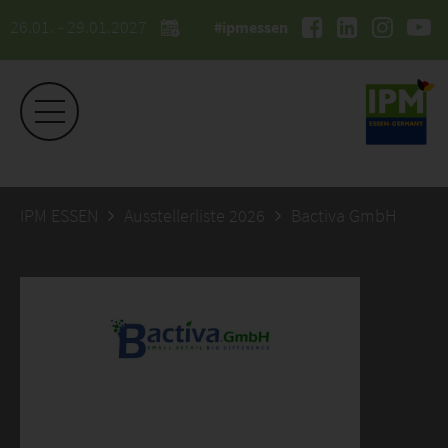
26.01. - 29.01.2027
#ipmessen
IPM ESSEN
Ausstellerliste 2026
Bactiva GmbH