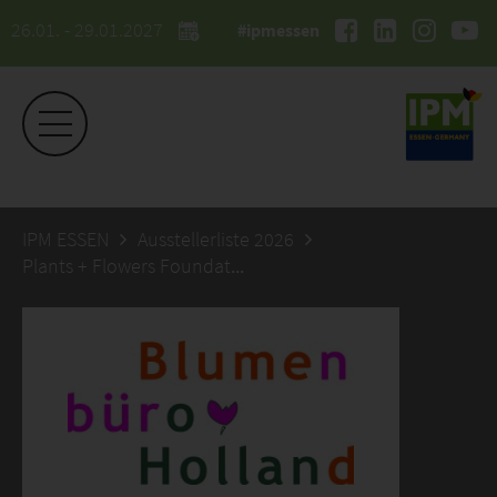
26.01. - 29.01.2027
#ipmessen
IPM ESSEN
Ausstellerliste 2026
Plants + Flowers Foundation Holland