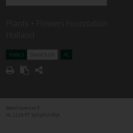
Plants + Flowers Foundation
Holland
Halle 5
Stand 5J26
NL
Beechavenue 8
NL 1119 PT Schiphol-Rijk