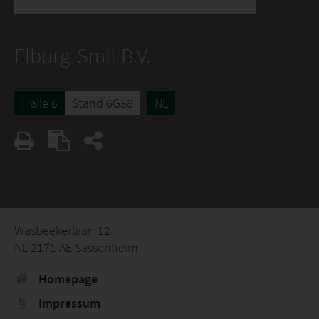
Elburg-Smit B.V.
Halle 6
Stand 6G38
NL
Wasbeekerlaan 12
NL 2171 AE Sassenheim
Homepage
Impressum