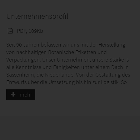
Unternehmensprofil
PDF, 109Kb
Seit 90 Jahren befassen wir uns mit der Herstellung
von nachhaltigen Botanische Etiketten und
Verpackungen. Unser Unternehmen, unsere Starke is
alle Kenntnisse und Fähigkeiten unter einem Dach in
Sassenheim, die Niederlande. Von der Gestaltung des
Entwurfs über die Umsetzung bis hin zur Logistik. So
haben wir die volle Kontrolle über die Qualität und Sie
mehr
haben einen einzigen Ansprechpartner für das
gesamte Dienstleistungspaket.