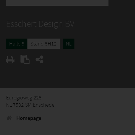
Esschert Design BV
Halle 5
Stand 5H12
NL
Euregioweg 225
NL 7532 SM Enschede
Homepage