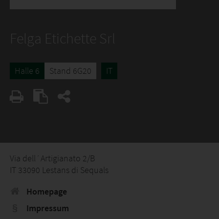
Felga Etichette Srl
Halle 6
Stand 6G20
IT
Via dell´Artigianato 2/B
IT 33090 Lestans di Sequals
Homepage
Impressum