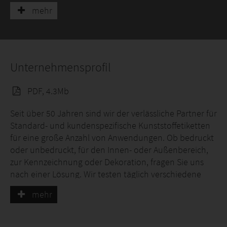
mehr
Unternehmensprofil
PDF, 4.3Mb
Seit über 50 Jahren sind wir der verlässliche Partner für
Standard- und kundenspezifische Kunststoffetiketten
für eine große Anzahl von Anwendungen. Ob bedruckt
oder unbedruckt, für den Innen- oder Außenbereich,
zur Kennzeichnung oder Dekoration, fragen Sie uns
nach einer Lösung. Wir testen täglich verschiedene
Materialien und Druckmöglichkeiten und führen
mehr
modernste Alterungstests an unseren Produkten
durch, um Ihnen die besten und zuverlässigsten
Produkte für Ihre Anwendungen anbieten zu können.