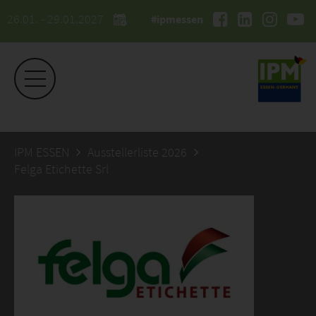
26.01. - 29.01.2027
#ipmessen
IPM ESSEN
Ausstellerliste 2026
Felga Etichette Srl