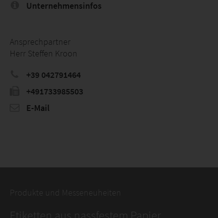
Unternehmensinfos
Ansprechpartner
Herr Steffen Kroon
+39 042791464
+491733985503
E-Mail
Produkte und Messeneuheiten
Etiketten aus nassfestem Papier