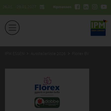
26.01. - 29.01.2027
#ipmessen
IPM ESSEN
Ausstellerliste 2026
Florex BV