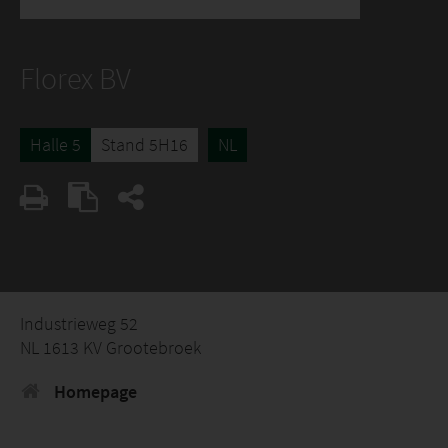
Florex BV
Halle 5
Stand 5H16
NL
Industrieweg 52
NL 1613 KV Grootebroek
Homepage