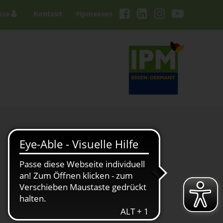
sse
Kontakt
#ipmessen