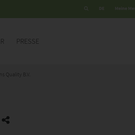
DE
Meine Me
ER
PRESSE
s Quality B.V.