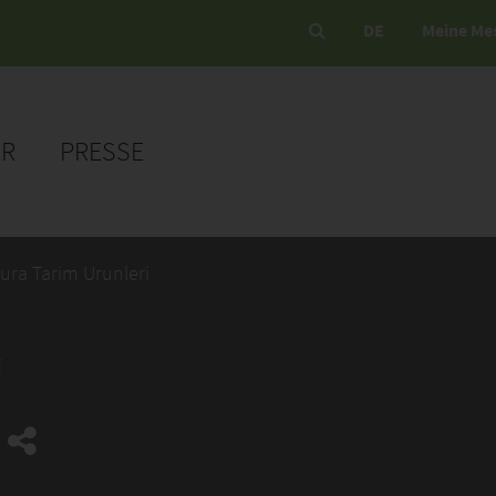
DE
Meine Me
ER
PRESSE
ura Tarim Urunleri
i