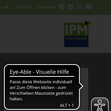
sse
Kontakt
#ipmessen