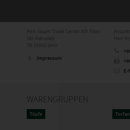
Park Yasam Trade Center 6th Floor
Anspre
Yali Mahallesi
Herr Ih
TR 35550 Izmir
+9
Impressum
+9
E-M
WARENGRUPPEN
Töpfe
Torfan