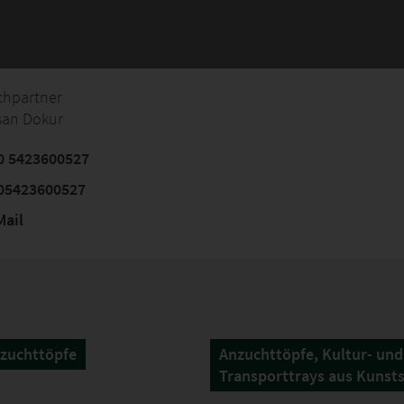
chpartner
san Dokur
0 5423600527
05423600527
ail
zuchttöpfe
Anzuchttöpfe, Kultur- und
Transporttrays aus Kunsts