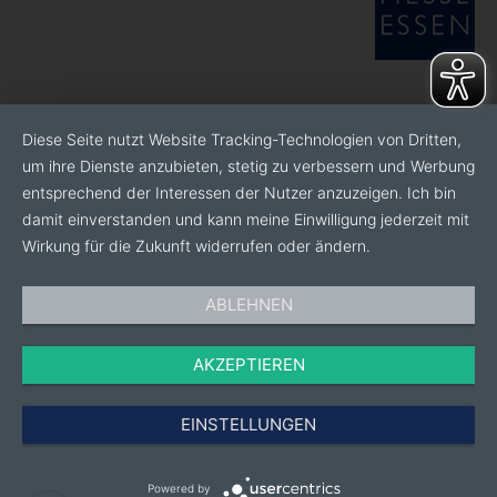
Außerdem übernehmen 80 % unseres
Pflanzenschutzes spezielle Nützlinge, die mit Hilfe
eines innovativen Nützlingsstreuers präzise und genau
dosiert in die Blumenbeete gelangen. Die restlichen
20% des Pflanzenschutzes erfolgen durch biologische
Diese Seite nutzt Website Tracking-Technologien von Dritten,
PSM.
um ihre Dienste anzubieten, stetig zu verbessern und Werbung
Ein großes Thema ist auch die Verpackung der
entsprechend der Interessen der Nutzer anzuzeigen. Ich bin
Blumen. Ab 2022 verpacken wir nur noch in Papier und
damit einverstanden und kann meine Einwilligung jederzeit mit
mit Hilfe einer neuen, innovativen
Wirkung für die Zukunft widerrufen oder ändern.
Verpackungsmaschine. Bei der Bewässerung können
wir auch nachhaltig arbeiten. Das Wasser wird nach
ABLEHNEN
der Bewässerung wieder aufgefangen und mit einer
UV-Anlage gereinigt. (geschlossenes System)
AKZEPTIEREN
EINSTELLUNGEN
Powered by