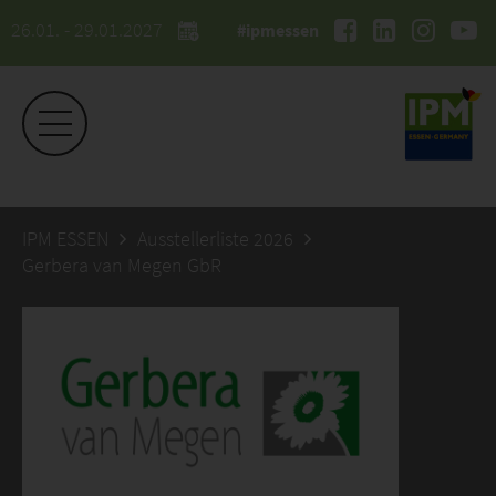
26.01. - 29.01.2027
#ipmessen
IPM ESSEN
Ausstellerliste 2026
Gerbera van Megen GbR