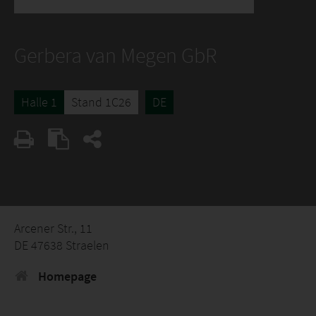
Gerbera van Megen GbR
Halle 1
Stand 1C26
DE
Arcener Str., 11
DE 47638 Straelen
Homepage