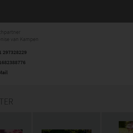
chpartner
enise van Kampen
1 297328229
1682388776
ail
NTER