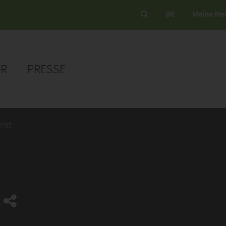
DE
Meine Me
ER
PRESSE
rist