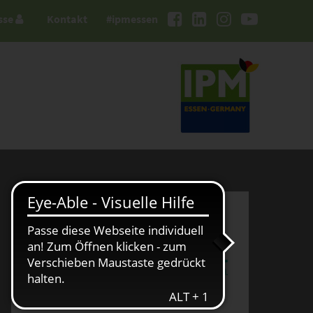
sse
Kontakt
#ipmessen