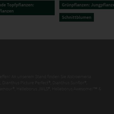
de Topfpflanzen:
Grünpflanzen: Jungpflanz
flanzen
Schnittblumen
treffen! An unserem Stand finden Sie Alstroemeria
, Dianthus Picture Perfect®, Dianthus Sunflor®,
 Glamour®, Helleborus JWLS®, Helleborus Awesome!™ &
ert durch die eleganten Blütenblätter, die großen