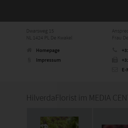
Dwarsweg 15
Anspre
NL 1424 PL De Kwakel
Frau D
Homepage
+3
Impressum
+3
E-M
HilverdaFlorist im MEDIA CE