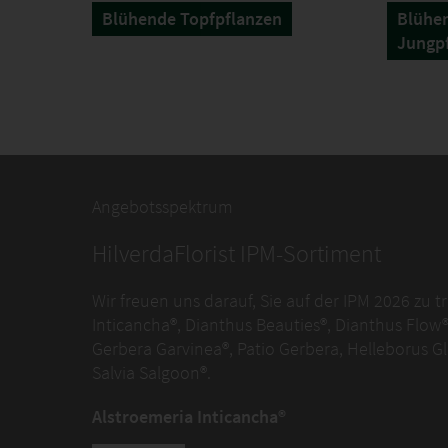
Blühende Topfpflanzen
Blühen
Jungp
Angebotsspektrum
HilverdaFlorist IPM-Sortiment
Wir freuen uns darauf, Sie auf der IPM 2026 zu 
Inticancha®, Dianthus Beauties®, Dianthus Flow®
Gerbera Garvinea®, Patio Gerbera, Helleborus
Salvia Salgoon®.
Alstroemeria Inticancha®
Inticancha® bietet einen beeindruckenden Zierw