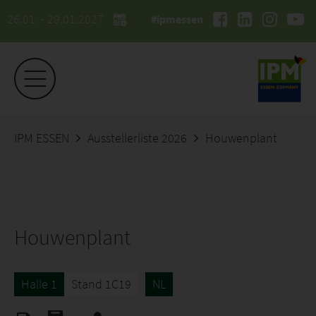
26.01. - 29.01.2027
#ipmessen
IPM ESSEN
Ausstellerliste 2026
Houwenplant
Houwenplant
Halle 1
Stand 1C19
NL