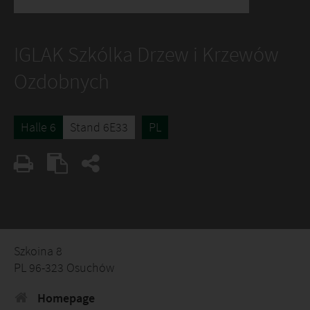
IGLAK Szkólka Drzew i Krzewów
Ozdobnych
Halle 6
Stand 6E33
PL
Szkoina 8
PL 96-323 Osuchów
Homepage