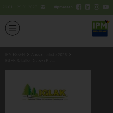
26.01. - 29.01.2027
#ipmessen
IPM ESSEN
Ausstellerliste 2026
IGLAK Szkólka Drzew i Krzewów Ozdobnych