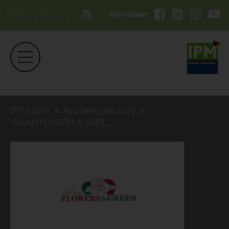
26.01. - 29.01.2027
#ipmessen
IPM ESSEN
Ausstellerliste 2026
ITALIAN FLOWERS & GREEN Soc. Agr.