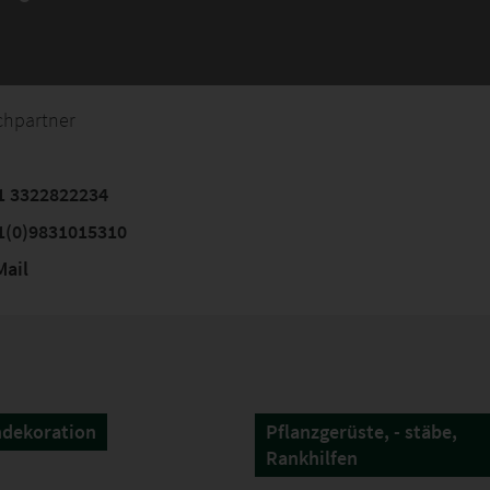
chpartner
1 3322822234
1(0)9831015310
ail
ndekoration
Pflanzgerüste, - stäbe,
Rankhilfen