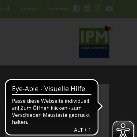
sse
Kontakt
#ipmessen