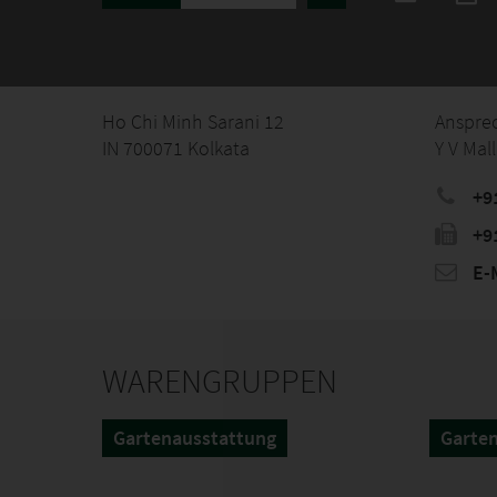
Ho Chi Minh Sarani 12
Anspre
IN 700071 Kolkata
Y V Mall
+9
+9
E-M
WARENGRUPPEN
Gartenausstattung
Garte