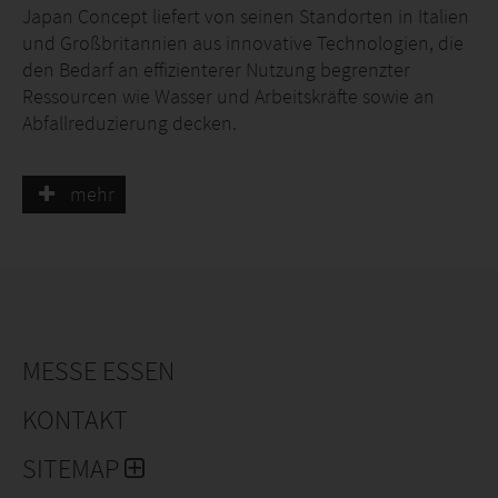
Japan Concept liefert von seinen Standorten in Italien
und Großbritannien aus innovative Technologien, die
den Bedarf an effizienterer Nutzung begrenzter
Ressourcen wie Wasser und Arbeitskräfte sowie an
Abfallreduzierung decken.
Die Hauptprodukte des Unternehmens sind:
mehr
- Buddy Tape, ein photochemisch abbaubares,
wasserdichtes, aber luftdurchlässiges Okulationsband
zur Verbesserung der Veredelungsrate und Senkung
der Arbeitskosten.
- EF Polymer, ein biologisch abbaubares Hydrogel aus
MESSE ESSEN
landwirtschaftlichen Pflanzenresten, das die
Wassereffizienz im Feld verbessert.
KONTAKT
SITEMAP