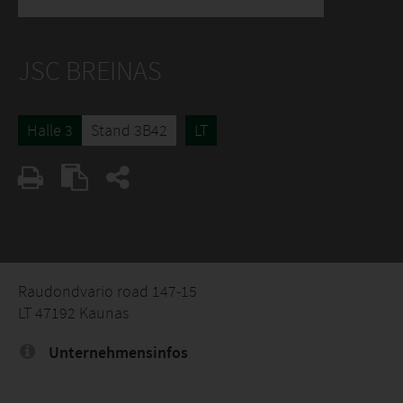
JSC BREINAS
Halle 3
Stand 3B42
LT
Raudondvario road 147-15
LT 47192 Kaunas
Unternehmensinfos