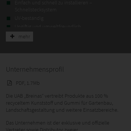
Einfach und schnell zu installieren –
Schnellstecksystem
UV-beständig
Ungiftig und umweltfreundlich
mehr
Unternehmensprofil
PDF, 1.7Mb
Die UAB „Breinas“ vertreibt Produkte aus 100 %
recyceltem Kunststoff und Gummi für Gartenbau,
Landschaftsgestaltung und weitere Einsatzbereiche.
Das Unternehmen ist der exklusive und offizielle
Vertreter sowie Distributor zweier