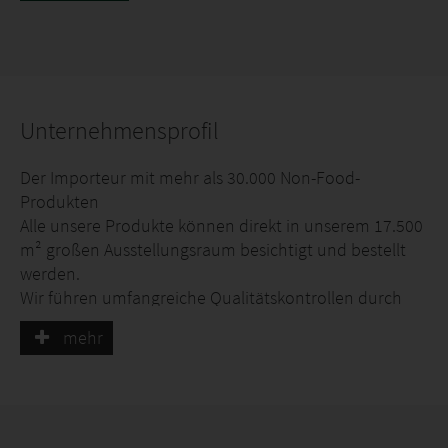
Unternehmensprofil
Der Importeur mit mehr als 30.000 Non-Food-
Produkten
Alle unsere Produkte können direkt in unserem 17.500
m² großen Ausstellungsraum besichtigt und bestellt
werden.
Wir führen umfangreiche Qualitätskontrollen durch
und liefern unsere Artikel in diversen
mehr
Verpackungsvarianten.
In unserem zentralen Distributionszentrum sorgen wir
dafür, dass jede Sendung sicher und schnell an unsere
Kunden ausgeliefert wird.