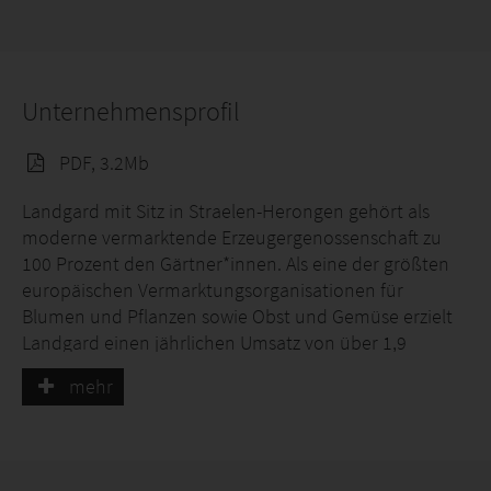
Unternehmensprofil
PDF, 3.2Mb
Landgard mit Sitz in Straelen-Herongen gehört als
moderne vermarktende Erzeugergenossenschaft zu
100 Prozent den Gärtner*innen. Als eine der größten
europäischen Vermarktungsorganisationen für
Blumen und Pflanzen sowie Obst und Gemüse erzielt
Landgard einen jährlichen Umsatz von über 1,9
Milliarden Euro. In den Geschäftsbereichen und
mehr
Tochtergesellschaften der Landgard-Gruppe sind rund
2.600 Mitarbeiter*innen beschäftigt. Landgard
unterhält unter eigener Marke 29 Cash & Carry Märkte
inner- und außerhalb Deutschlands, beliefert mit der