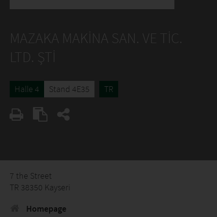
MAZAKA MAKİNA SAN. VE TİC.
LTD. ŞTİ
Halle 4
Stand 4E35
TR
7 the Street
TR 38350 Kayseri
Homepage