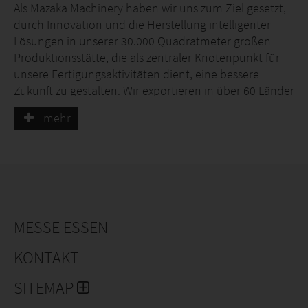
Als Mazaka Machinery haben wir uns zum Ziel gesetzt,
durch Innovation und die Herstellung intelligenter
Lösungen in unserer 30.000 Quadratmeter großen
Produktionsstätte, die als zentraler Knotenpunkt für
unsere Fertigungsaktivitäten dient, eine bessere
Zukunft zu gestalten. Wir exportieren in über 60 Länder
weltweit. Mazaka steht an der Spitze des globalen
mehr
Marktes und bietet seinen Kunden modernste
Technologielösungen. Wir sind spezialisiert auf
AGRILIFT-Plattformen, Rammgeräte, Schienenstapler
und Reinigungsbürsten für Solarmodule.
MESSE ESSEN
KONTAKT
SITEMAP