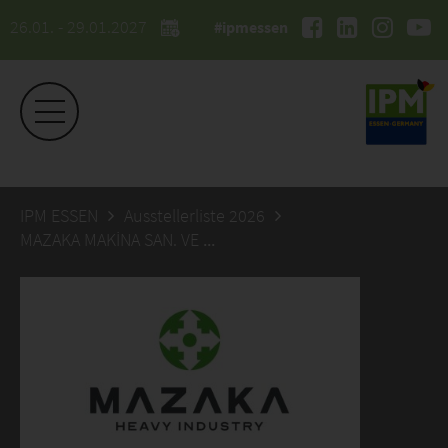
26.01. - 29.01.2027
#ipmessen
IPM ESSEN
Ausstellerliste 2026
MAZAKA MAKİNA SAN. VE TİC. LTD. ŞTİ