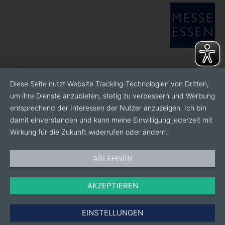
Gelände aufgrund der luftgefüllten Breitreifen.
Die Bandbreite der Einsatzbereiche der
Transportkarren von modatech ist enorm.
Für Garten- und Landschaftsbau, Baumschulen,
Gartencenter, Schlösserverwaltungen, private
Diese Seite nutzt Website Tracking-Technologien von Dritten,
Anwesen, kommunale Einrich- tungen, Landwirtschaft
um ihre Dienste anzubieten, stetig zu verbessern und Werbung
und Reitschulen bieten wir die passenden
entsprechend der Interessen der Nutzer anzuzeigen. Ich bin
Transportkarren.
damit einverstanden und kann meine Einwilligung jederzeit mit
Vom stufenlos verstellbaren Pflanztrogheber, über
Wirkung für die Zukunft widerrufen oder ändern.
Transport- gabel und Transportschaufel, bis hin zu
Stechzähnen, Stamm- halter, Asthalter, Klemmbacken
ABLEHNEN
und sogar einen Kran, bieten wir Ihnen für jede
Situation den passenden Helfer. Egal ob Sie große
AKZEPTIEREN
Tröge, Töpfe, Steine, Ballenware, Strohballen,
Heuballen, Holzstämme oder beladene Paletten
EINSTELLUNGEN
transportieren müssen – die Transportkarren von