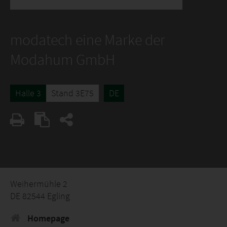
modatech eine Marke der
Modahum GmbH
Halle 3
Stand 3E75
DE
Weihermühle 2
DE 82544 Egling
Homepage