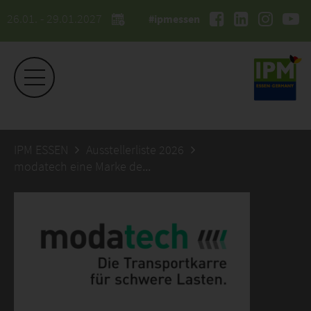
26.01. - 29.01.2027
#ipmessen
IPM ESSEN
Ausstellerliste 2026
modatech eine Marke der Modahum GmbH