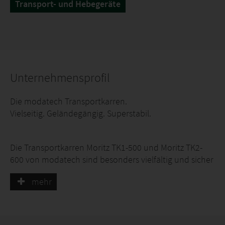
Transport- und Hebegeräte
Unternehmensprofil
Die modatech Transportkarren.
Vielseitig. Geländegängig. Superstabil.
Die Transportkarren Moritz TK1-500 und Moritz TK2-
600 von modatech sind besonders vielfältig und sicher
in der Anwen- dung. Eine Vielzahl von Zubehör- und
mehr
Ausrüstungsteilen ermöglichen es, schwere, auch
unhandliche Gegenstände einfach und problemlos zu
heben und zu bewegen.