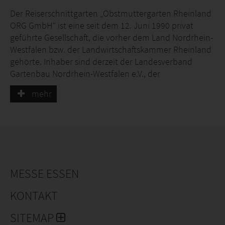
Der Reiserschnittgarten „Obstmuttergarten Rheinland
ORG GmbH“ ist eine seit dem 12. Juni 1990 privat
geführte Gesellschaft, die vorher dem Land Nordrhein-
Westfalen bzw. der Landwirtschaftskammer Rheinland
gehörte. Inhaber sind derzeit der Landesverband
Gartenbau Nordrhein-Westfalen e.V., der
Provinzialverband Rheinischer Obst- und
mehr
Gemüsebauer e.V., die ARTEVOS GmbH,
Fördergesellschaft des hessischen Gartenbaues mbH,
Landesverband Rheinland-Pfalz-Saar mit Anteilen und
der Baumschule Schnell.
Die Gesellschaft hat die Aufgabe den Baumschulen
sortenechtes und krankheitsfreies
MESSE ESSEN
Vermehrungsmaterial in Form von Edelreisern zur
Verfügung zu stellen.
KONTAKT
Der Reiserschnittgarten hat derzeit eine Betriebsfläche
SITEMAP