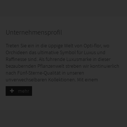
Unternehmensprofil
Treten Sie ein in die üppige Welt von Opti-flor, wo
Orchideen das ultimative Symbol für Luxus und
Raffinesse sind. Als führende Luxusmarke in dieser
bezaubernden Pflanzenwelt streben wir kontinuierlich
nach Fünf-Sterne-Qualität in unseren
unverwechselbaren Kollektionen. Mit einem
permanenten Fokus auf Exzellenz und Innovation
mehr
verfeinern wir unser Sortiment ständig, um
sicherzustellen, dass unsere Orchideen das Leben
verschönern und Schönheit in Ihr Zuhause oder Ihren
Arbeitsplatz bringen.
Unser engagiertes Team freut sich darauf, Sie in der