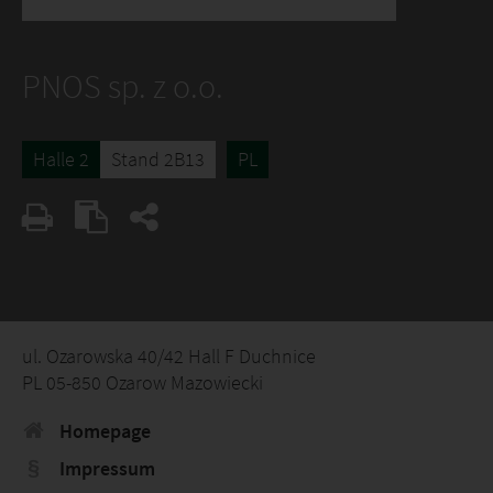
PNOS sp. z o.o.
Halle 2
Stand 2B13
PL
ul. Ozarowska 40/42 Hall F Duchnice
PL 05-850 Ozarow Mazowiecki
Homepage
Impressum