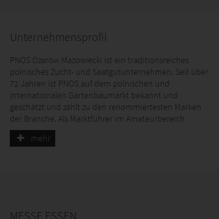
Unternehmensprofil
PNOS Ożarów Mazowiecki ist ein traditionsreiches
polnisches Zucht- und Saatgutunternehmen. Seit über
72 Jahren ist PNOS auf dem polnischen und
internationalen Gartenbaumarkt bekannt und
geschätzt und zählt zu den renommiertesten Marken
der Branche. Als Marktführer im Amateurbereich
bieten wir Saatgut höchster Qualität an, das Ergebnis
mehr
jahrelanger Erfahrung und eines effizienten
Kontrollsystems – von der Produktion über Labortests
bis hin zum Vertrieb.
MESSE ESSEN