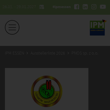
26.01. - 29.01.2027
#ipmessen
IPM ESSEN
Ausstellerliste 2026
PNOS sp. z o.o.