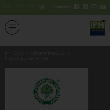
26.01. - 29.01.2027
#ipmessen
IPM ESSEN
Ausstellerliste 2026
Polish Nurserymen Association