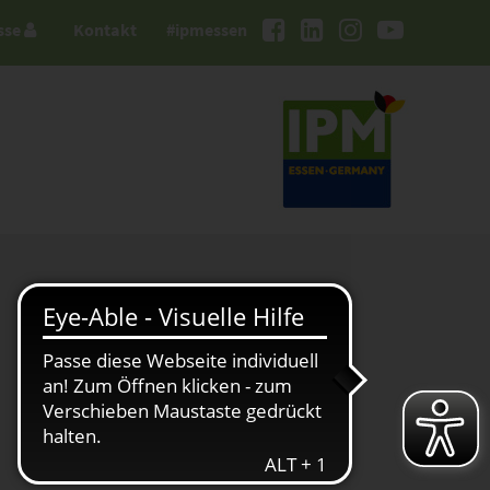
sse
Kontakt
#ipmessen