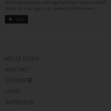
Mehrwegtransport- und ‑lagerbehältern aus Kunststoff
bieten wir Lösungen, u.a. speziell für Gärtnereien,
Baumschulen und Logistiker im Garten- und
mehr
Landschaftsbaubereich.
Diesbezüglich umfasst unser Produktportfolio
Anzuchtkästen, Staudenkästen, Sparboxen,
Blumenzwiebelkästen, Wasserpflanzenkästen und
Baumschulkästen, sowie diverse Zubehörteile
beispielsweise Rollenwagen. Auch für individuelle
MESSE ESSEN
Anforderungen finden wir die richtige Lösung.
KONTAKT
Besuchen Sie uns auf unserem Stand: Halle 3 / 3C62
SITEMAP
Entdecken Sie, wie unsere Lösungen die Logistik im
Garten- und Landschaftsbau verbessern und
HOME
gleichzeitig Nachhaltigkeit fördern.
IMPRESSUM
Wir freuen uns auf den Austausch mit Ihnen.