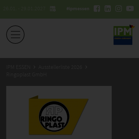
26.01. - 29.01.2027
#ipmessen
IPM ESSEN
Ausstellerliste 2026
Ringoplast GmbH