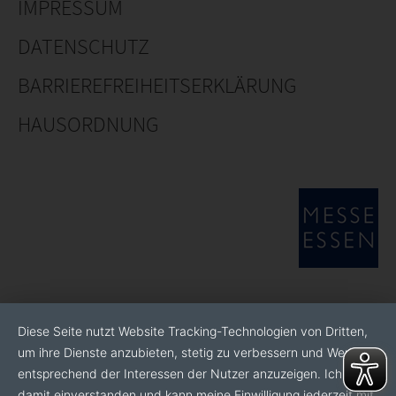
IMPRESSUM
DATENSCHUTZ
BARRIEREFREIHEITSERKLÄRUNG
HAUSORDNUNG
Diese Seite nutzt Website Tracking-Technologien von Dritten,
um ihre Dienste anzubieten, stetig zu verbessern und Werbung
entsprechend der Interessen der Nutzer anzuzeigen. Ich bin
damit einverstanden und kann meine Einwilligung jederzeit mit