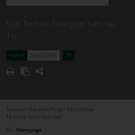
Sun Technic Fiberglas San. ve.
Tic.
Halle 6
Stand 6H35
TR
Tepeoren Mahallesi Turgut Reis Caddesi
TR 34959 Tuzia/ Istanbul
Homepage