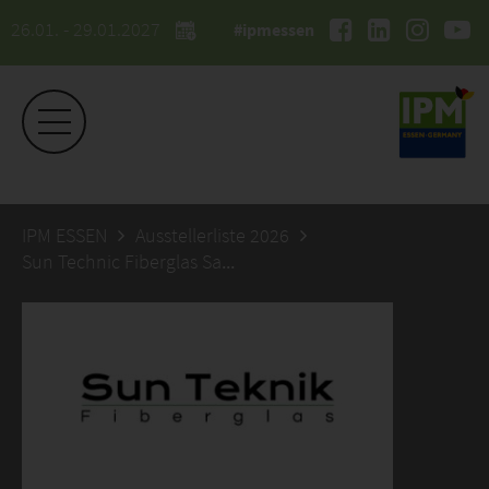
26.01. - 29.01.2027
#ipmessen
IPM ESSEN
Ausstellerliste 2026
Sun Technic Fiberglas San. ve. Tic.