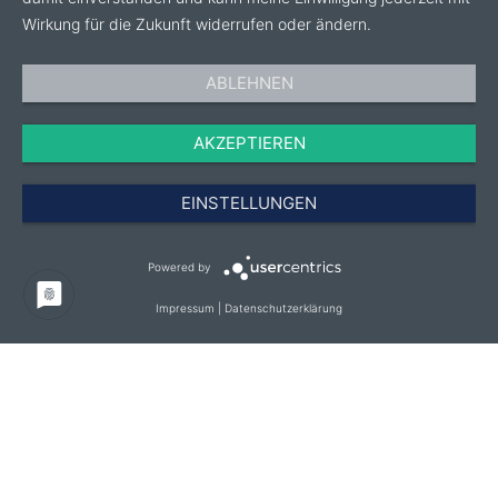
der Topferdemischungen und Substrate bis hin zu
Wirkung für die Zukunft widerrufen oder ändern.
völlig neuen Produkten - die Unternehmensgruppe
Van der Knaap hat praktisch für jede Anbau- und
ABLEHNEN
Bepflanzungsphase eine Lösung parat.
AKZEPTIEREN
EINSTELLUNGEN
Powered by
Impressum
|
Datenschutzerklärung