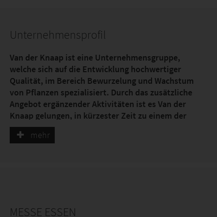
Unternehmensprofil
Van der Knaap ist eine Unternehmensgruppe,
welche sich auf die Entwicklung hochwertiger
Qualität, im Bereich Bewurzelung und Wachstum
von Pflanzen spezialisiert. Durch das zusätzliche
Angebot ergänzender Aktivitäten ist es Van der
Knaap gelungen, in kürzester Zeit zu einem der
führenden Unternehmen im Bereich des
mehr
professionellen Gartenbau, national sowie
international aufzusteigen.
Van der Knaap bietet dem professionellen Gartenbau
passende Lösungen im Bereich der natürlicher
MESSE ESSEN
Bewurzelung und Substraten, basieren auf Torf und