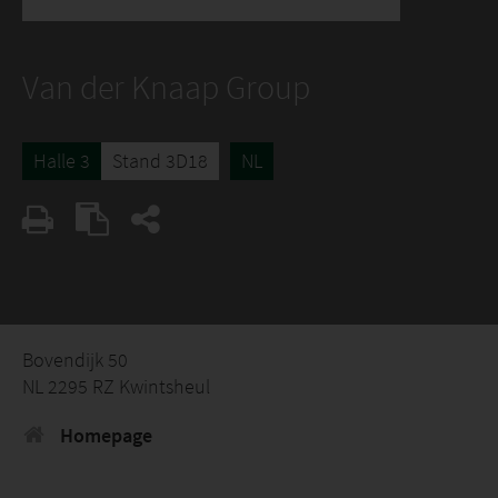
Van der Knaap Group
Halle 3
Stand 3D18
NL
Bovendijk 50
NL 2295 RZ Kwintsheul
Homepage