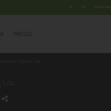
DE
Meine Me
ER
PRESSE
iveiros do Algarve, Lda.
, Lda.