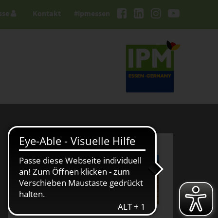
sse
Kontakt
#ipmessen