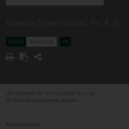
Yasemin Ziraat Ürü San. Tic. A. S.
Halle 6
Stand 6G31
TR
Ulus Mahallesi No: 371/1 Catalca Yolu Cad.
TR 33400 Büyükcekmece, Istanbul
Ansprechpartner