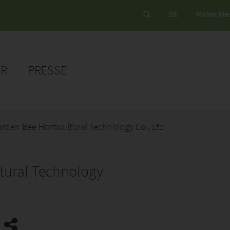
DE
Meine Me
ER
PRESSE
rden Bee Horticultural Technology Co., Ltd
tural Technology