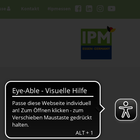
sse
Kontakt
#ipmessen