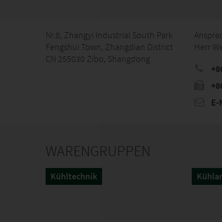
Nr.8, Zhangyi Industrial South Park
Anspre
Fengshui Town, Zhangdian District
Herr W
CN 255030 Zibo, Shangdong
+8
+8
E-M
WARENGRUPPEN
Kühltechnik
Kühla