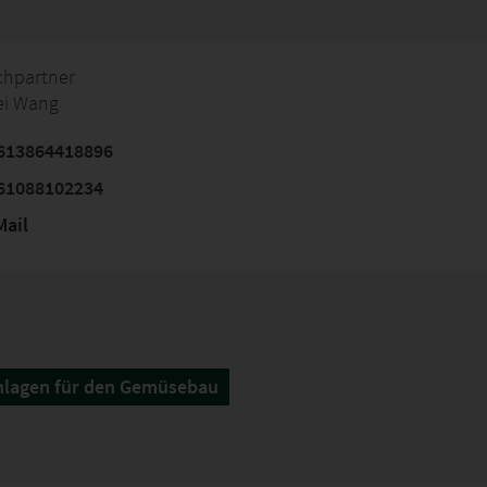
chpartner
ei Wang
613864418896
61088102234
ail
nlagen für den Gemüsebau