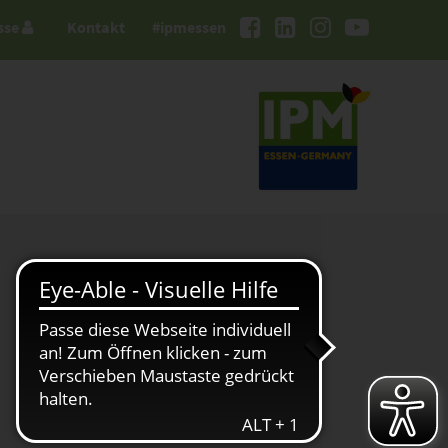
sse
Kontakt
#ipmessen