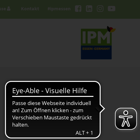
sse
Kontakt
#ipmessen