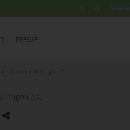
DE
Meine Me
ER
PRESSE
and Gartenbau Thüringen e.V.
ringen e.V.