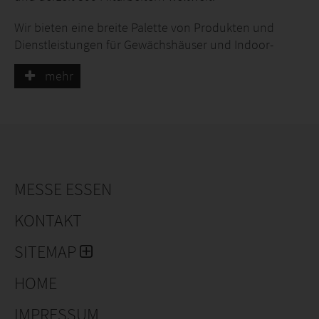
Wir bieten eine breite Palette von Produkten und
Dienstleistungen für Gewächshäuser und Indoor-
Farmen. Ob es sich um Mobil- und Roll-
mehr
Mobiltischsysteme, Robotisierung, Klimaregelung,
Beleuchtung, Bewässerung, Konstruktion, vertikale
Farmen oder Software handelt: Bosman Van Zaal ist
Ihr One-Stop-Shop-Partner für schlüsselfertige Projekte
auf dem Gebiet der Controlled Environment
Agriculture (CEA).
MESSE ESSEN
KONTAKT
SITEMAP
HOME
IMPRESSUM