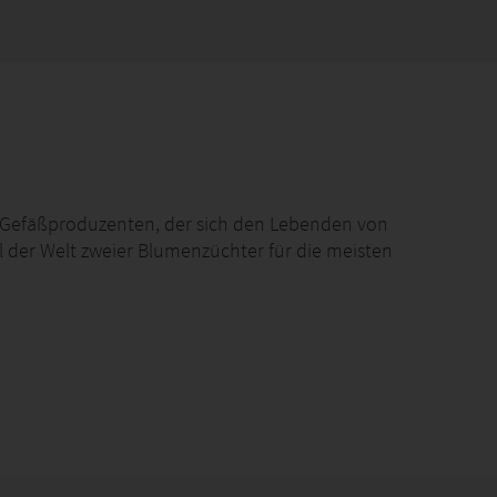
d Gefäßproduzenten, der sich den Lebenden von
 der Welt zweier Blumenzüchter für die meisten
ackungen in der Industrie des Herstellers verwendet
ch.
tlichen Betrieb im Vereinigten Königreich vertreten, in
di, Waitrose, Sainsbury's und Asda haben.
 geschätzten Kunden und hoffen auf unseren Einfluss