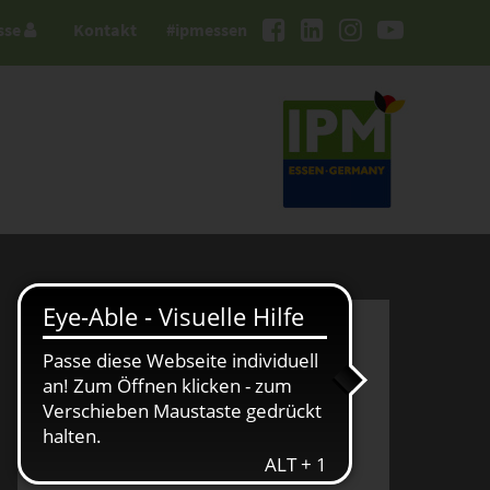
sse
Kontakt
#ipmessen