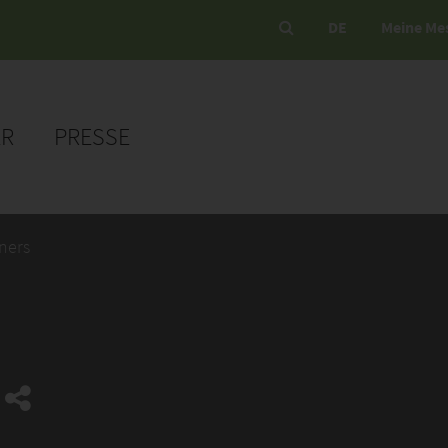
DE
Meine Me
ER
PRESSE
ners