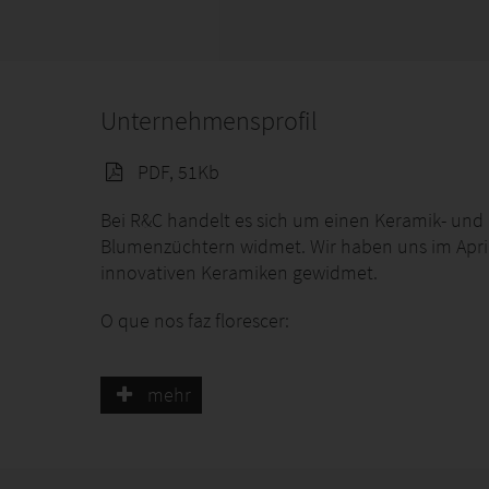
Unternehmensprofil
PDF, 51Kb
Bei R&C handelt es sich um einen Keramik- un
Blumenzüchtern widmet. Wir haben uns im April
innovativen Keramiken gewidmet.
O que nos faz florescer:
Die völlig automatisierten Gefäße, die als Verp
werden, erhöhen den Wert der Keramik erhebli
mehr
Wir sind zu mehr als 90 % in einem landwirtschaf
dem wir renommierte Namen wie M & S, Tesco, Al
In Holland pflegen wir Beziehungen zu unseren