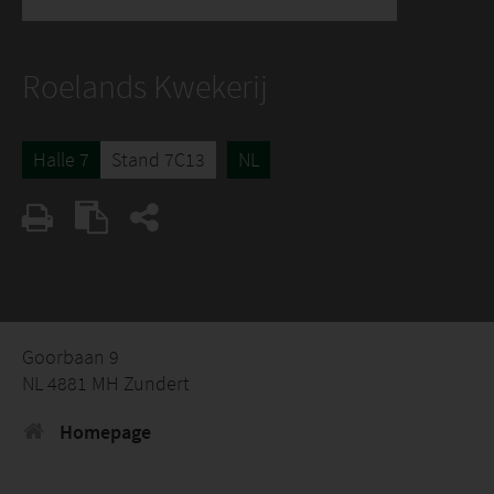
Roelands Kwekerij
Halle 7
Stand 7C13
NL
Goorbaan 9
NL 4881 MH Zundert
Homepage