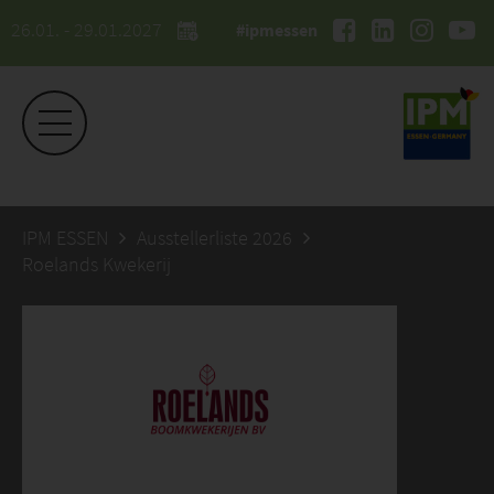
26.01. - 29.01.2027
#ipmessen
IPM ESSEN
Ausstellerliste 2026
Roelands Kwekerij